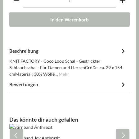
In den Warenkorb
Beschreibung
KNIT FACTORY - Coco Loop Schal - Gestrickter
Schlauchschal - Für Damen und HerrenGröße: ca. 29 x 154
cmMaterial: 30% Wolle…
Mehr
Bewertungen
Produktgalerie überspringen
Das könnte dir auch gefallen
Stirnband Joy Anthrazit