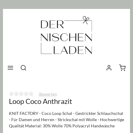
nhalt springen
Waren
Bewerten
Loop Coco Anthrazit
Durchschnittliche Bewertung von 0 von 5 Sternen
KNIT FACTORY - Coco Loop Schal - Gestrickter Schlauchschal
- Für Damen und Herren - Strickschal mit Wolle - Hochwertige
Qualität Material: 30% Wolle 70% Polyacryl Handwäsche