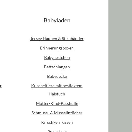
Babyladen
Jersey Hauben & Stirnbänder
Erinnerungsboxen
Babynestchen
Bettschlangen
Babydecke
r
Kuscheltiere mit besticktem
Halstuch
Mutter-Kind-Passhülle
Schmuse- & Musselintücher
Kirschkernkissen
Rucksäcke