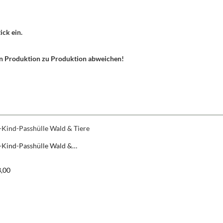
ick ein.
von Produktion zu Produktion abweichen!
-Kind-Passhülle Wald &
er Preis:
3,00