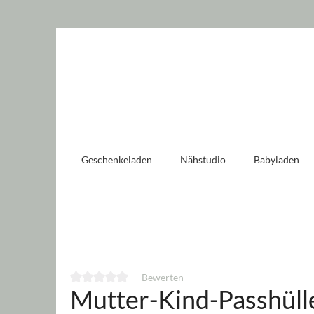
 springen
Zur Hauptnavigation springen
Geschenkeladen
Nähstudio
Babyladen
Bewerten
Mutter-Kind-Passhülle
Durchschnittliche Bewertung von 0 von 5 Sternen