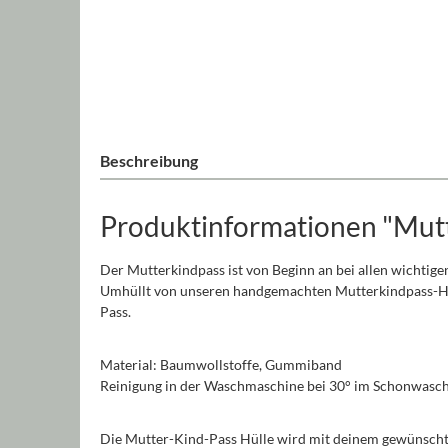
Beschreibung
Produktinformationen "Mutt
Der Mutterkindpass ist von Beginn an bei allen wichtige
Umhüllt von unseren handgemachten Mutterkindpass-Hülle
Pass.
Material: Baumwollstoffe, Gummiband
Reinigung in der Waschmaschine bei 30° im Schonwasc
Die Mutter-Kind-Pass Hülle wird mit deinem gewünschten