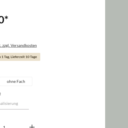
0
*
. zzgl. Versandkosten
 1 Tag, Lieferzeit 10 Tage
swählen
ohne Fach
t
nzahl: Gib den gewünschten Wert ein oder b