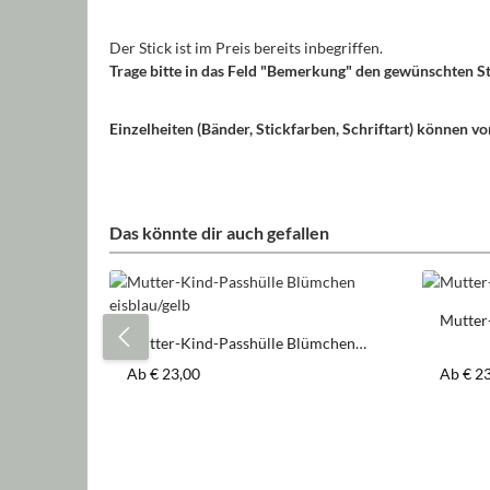
Der Stick ist im Preis bereits inbegriffen.
Trage bitte in das Feld "Bemerkung" den gewünschten St
Einzelheiten (Bänder, Stickfarben, Schriftart) können 
Das könnte dir auch gefallen
Produktgalerie überspringen
Mutter
Tiere
Mutter-Kind-Passhülle Blümchen
eisblau/gelb
Regulärer Preis:
Regulär
Ab
€ 23,00
Ab
€ 2