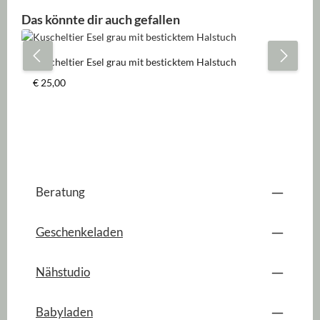
Produktgalerie überspringen
Das könnte dir auch gefallen
Kuscheltier Esel grau mit besticktem Halstuch
Regulärer Preis:
€ 25,00
Beratung
Geschenkeladen
Nähstudio
Babyladen