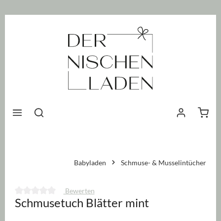
nhalt springen
Waren
Babyladen
Schmuse- & Musselintücher
Bewerten
Schmusetuch Blätter mint
Durchschnittliche Bewertung von 0 von 5 Sternen