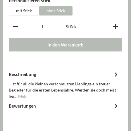
auswählen
Personalisieren Stick
mit Stick
ohne Stick
Produkt Anzahl: Gib den gewünschten Wert ein oder be
Stück
In den Warenkorb
Beschreibung
...ist für all die kleinen verschmusten Lieblinge ein treuer
Begleiter für die ersten Lebensjahre. Werden sie doch meist
hei…
Mehr
Bewertungen