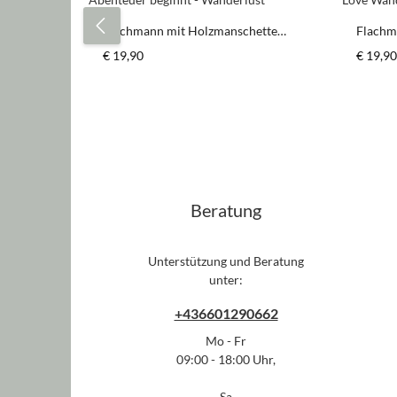
Flachmann mit Holzmanschette
Flachm
"Dein Abenteuer beginnt -
Love W
Regulärer Preis:
Regulär
€ 19,90
€ 19,90
Wanderlust"
Produkt Anzahl: Gib den gewün
Pr
Stück
Beratung
Unterstützung und Beratung
unter:
+436601290662
Mo - Fr
09:00 - 18:00 Uhr,
Sa