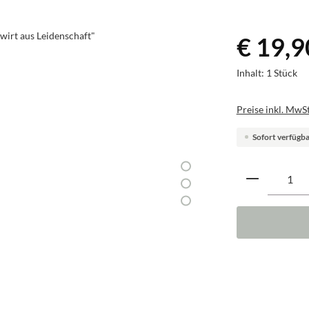
€ 19,9
Inhalt:
1 Stück
Preise inkl. MwSt
Sofort verfügbar
Produkt A