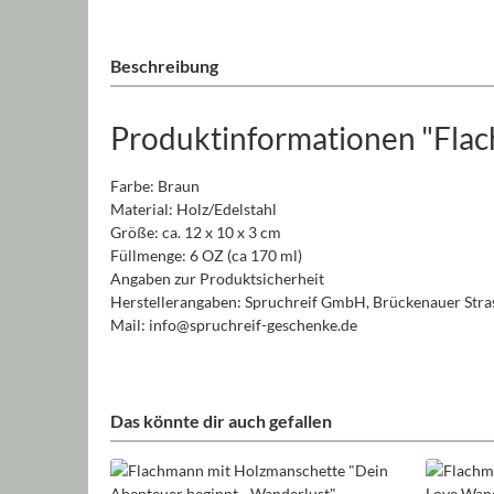
Beschreibung
Produktinformationen "Flac
Farbe: Braun
Material: Holz/Edelstahl
Größe: ca. 12 x 10 x 3 cm
Füllmenge: 6 OZ (ca 170 ml)
Angaben zur Produktsicherheit
Herstellerangaben: Spruchreif GmbH, Brückenauer Stras
Mail: info@spruchreif-geschenke.de
Das könnte dir auch gefallen
Produktgalerie überspringen