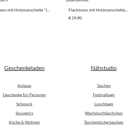
ann mit Holzmanschette "I
Flachmann mit Holzmanschette
andern"
"Lebenselixier"
er Preis:
Regulärer Preis:
€ 19,90
schten Wert ein oder benutze die Schaltfl
odukt Anzahl: Gib den gewünschten Wert ein
Produkt Anzahl: G
Stück
Stück
Geschenkeladen
Nähstudio
Anlässe
Taschen
Geschenke für Personen
Festivalbags
Schmuck
Lunchbags
Souvenirs
Wachstuchtäschchen
Küche & Wohnen
Taschentüchertaschen