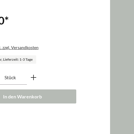
0
*
. zzgl. Versandkosten
, Lieferzeit: 1-3 Tage
nzahl: Gib den gewünschten Wert ein oder b
Stück
In den Warenkorb