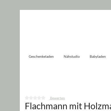
 springen
Zur Hauptnavigation springen
Geschenkeladen
Nähstudio
Babyladen
Bewerten
Flachmann mit Holzma
Durchschnittliche Bewertung von 0 von 5 Sternen