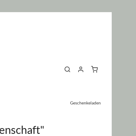
Warenkorb enthält 0 P
Geschenkeladen
enschaft"