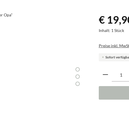
€ 19,9
Inhalt:
1 Stück
Preise inkl. MwSt
Sofort verfügbar
Produkt A