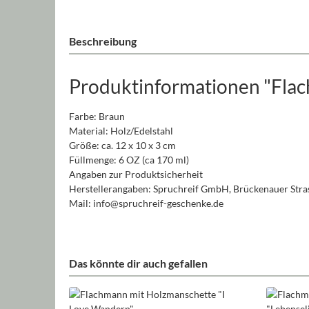
Beschreibung
Produktinformationen "Flac
Farbe: Braun
Material: Holz/Edelstahl
Größe: ca. 12 x 10 x 3 cm
Füllmenge: 6 OZ (ca 170 ml)
Angaben zur Produktsicherheit
Herstellerangaben: Spruchreif GmbH, Brückenauer Stras
Mail: info@spruchreif-geschenke.de
Das könnte dir auch gefallen
Produktgalerie überspringen