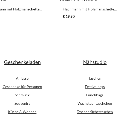
ann mit Holzmanschette
Flachmann mit Holzmanschette
elixier"
"Bester Papa* Krawatte
er Preis:
Regulärer Preis:
€ 19,90
schten Wert ein oder benutze die Schaltfl
odukt Anzahl: Gib den gewünschten Wert ein
Produkt Anzahl: G
Stück
Stück
Geschenkeladen
Nähstudio
Anlässe
Taschen
Geschenke für Personen
Festivalbags
Schmuck
Lunchbags
Souvenirs
Wachstuchtäschchen
Küche & Wohnen
Taschentüchertaschen