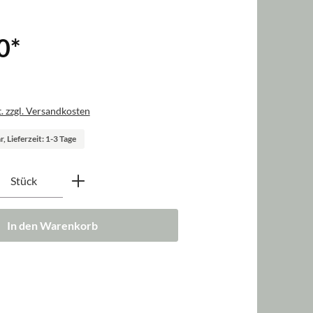
0
*
. zzgl. Versandkosten
, Lieferzeit: 1-3 Tage
nzahl: Gib den gewünschten Wert ein oder b
Stück
In den Warenkorb