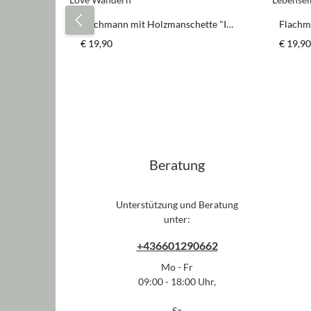
Flachmann mit Holzmanschette "I
Flachm
Love Wandern"
"Lebens
Regulärer Preis:
Regulär
€ 19,90
€ 19,90
Produkt Anzahl: Gib den gewün
Pr
Stück
Beratung
Unterstützung und Beratung
unter:
+436601290662
Mo - Fr
09:00 - 18:00 Uhr,
Sa