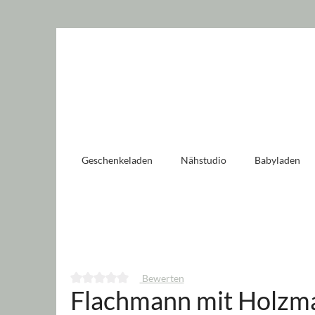
 springen
Zur Hauptnavigation springen
Geschenkeladen
Nähstudio
Babyladen
Bewerten
Flachmann mit Holzma
Durchschnittliche Bewertung von 0 von 5 Sternen