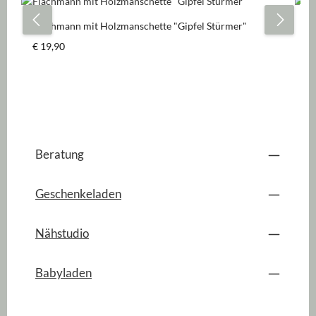
Flachmann mit Holzmanschette "Gipfel Stürmer"
Fl
Regulärer Preis:
Re
€ 19,90
€ 
Beratung
Geschenkeladen
Nähstudio
Babyladen