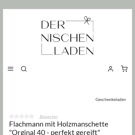
nhalt springen
Waren
Geschenkeladen
Bewerten
Flachmann mit Holzmanschette
Durchschnittliche Bewertung von 0 von 5 Sternen
"Orginal 40 - perfekt gereift"