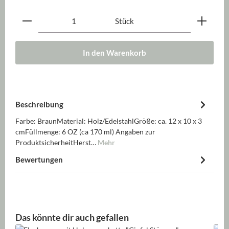
Produkt Anzahl: Gib den gewünschten Wert ein oder be
Stück
In den Warenkorb
Beschreibung
Farbe: BraunMaterial: Holz/EdelstahlGröße: ca. 12 x 10 x 3
cmFüllmenge: 6 OZ (ca 170 ml) Angaben zur
ProduktsicherheitHerst…
Mehr
Bewertungen
Produktgalerie überspringen
Das könnte dir auch gefallen